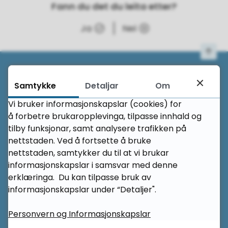
Fann du det du leita etter?
Ja
Nei
Til 
Her finn du oss
Samtykke
Detaljar
Om
Vi bruker informasjonskapslar (cookies) for
Haram vidaregåande skule
å forbetre brukaropplevinga, tilpasse innhald og
tilby funksjonar, samt analysere trafikken på
Skuleråsa 10
nettstaden. Ved å fortsette å bruke
nettstaden, samtykker du til at vi brukar
6270 Brattvåg
informasjonskapslar i samsvar med denne
erklæringa. Du kan tilpasse bruk av
informasjonskapslar under “Detaljer".
Kontakt oss
Personvern og Informasjonskapslar
Telefon sentralbord: