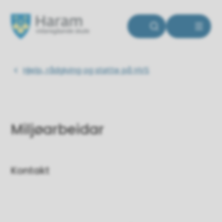
Haram vidaregåande skole
Du er her:
Hjelp, rådgiving og støtte på HVS
Miljøarbeidar
Kontakt