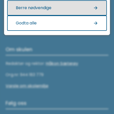
Berre nødvendige
71 28 17 00
E-post:
haram.vgs@mrfylke.no
Godta alle
Om skulen
Redaktør og rektor:
Håkon Sæterøy
Org.nr: 944 183 779
Varsle om skolemiljø
Følg oss