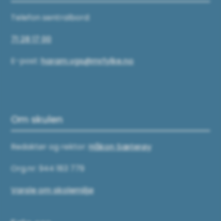
Telefon sentralbord:
71 28 17 00
E-post:
haram.vgs@mrfylke.no
Om skulen
Redaktør og rektor:
Håkon Sæterøy
Org.nr: 944 183 779
Varsle om skolemiljø