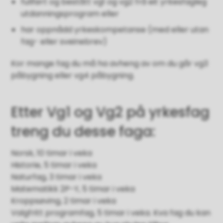
fullført og bestått vg1 og vg2 frå eit yrkesfagleg
utdanningsprogram eller
har oppnådd yrkeskompetanse (med eller utan
fag- eller sveinebrev)
Kor mange fag du må ha avheng av om du går vg3
påbygning eller vg4 påbygning.
Etter Vg1 og Vg2 på yrkesfag
treng du desse faga:
Norsk, 10 timar i veka
Historie, 5 timar i veka
Naturfag, 3 timar i veka
Matematikk 2P-Y, 5 timar i veka
Kroppsøving, 2 timar i veka
Valgfritt programfag, 5 timar i veka. Kva fag du kan