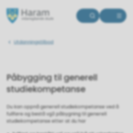
Haram vidaregåande skole
Du er her:
Utdanningstilbod
Påbygging til generell
studiekompetanse
Du kan oppnå generell studiekompetanse ved å
fullføre og bestå vg3 påbygning til generell
studiekompetanse etter at du har