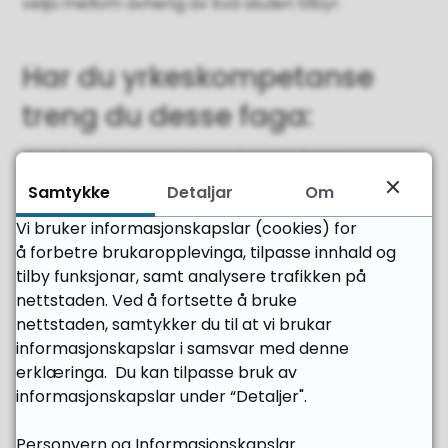
velja mellom avheng av kva skulen tilbyr.
Har du yrkeskompetanse
treng du desse faga:
Har du yrkeskompetanse slepp du faga
kroppsøving og valfritt programfag. Du manglar
Samtykke
Detaljar
Om
altså berre fire fag for å få generell
Vi bruker informasjonskapslar (cookies) for
studiekompetanse:
å forbetre brukaropplevinga, tilpasse innhald og
Norsk, 10 timar i veka
tilby funksjonar, samt analysere trafikken på
Historie, 5 timar i veka
nettstaden. Ved å fortsette å bruke
Naturfag, 3 timar i veka
nettstaden, samtykker du til at vi brukar
Matematikk 2P-Y, 5 timar i veka
informasjonskapslar i samsvar med denne
erklæringa. Du kan tilpasse bruk av
Les meir om påbygging til generell
informasjonskapslar under “Detaljer".
studiekomptanse på vilbli.no
Personvern og Informasjonskapslar